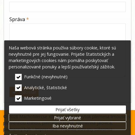
-
Správa
*
-
Naša webová stránka používa súbory cookie, ktoré sú
nevyhnutné pre jej fungovanie. Prijatie štatistických a
-
marketingových cookies nám pomáha poskytovať
-
personalizované ponuky a lepší používateľský zážitok.
Funkčné (nevyhnutné)
Analytické, štatistické
Odoslať
Marketingové
Prijať všetky
© 2026 MachoMercse Kft. Hovädzí dobytok plemena limousin s
Prijať vybrané
plemennou knihou, plemenná krava, plemenná jalovica,
Iba nevyhnutné
plemenný býk.
Impressum
Pravidlá ochrany súkromia