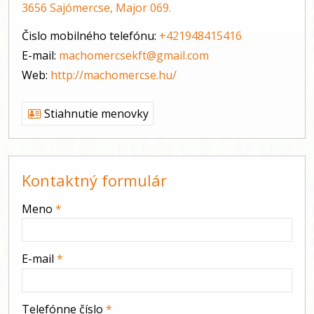
3656 Sajómercse, Major 069.
Čislo mobilného telefónu:
+421948415416
E-mail:
machomercsekft@gmail.com
Web:
http://machomercse.hu/
Stiahnutie menovky
Kontaktný formulár
-
Meno
*
-
E-mail
*
-
Telefónne číslo
*