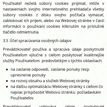
Používateľ neželá súbory cookies prijímať, môže v
nastaveniach svojho internetového prehliadača všetky
súbory cookies z disku svojho počítača vymazať,
zablokovať ich príjem, alebo na Webovej stránke v časti
informácii o používaní cookies kliknutím na príslušné
tlačidlo odmietnutia.
3.3. Účel spracúvania osobných údajov
Prevádzkovateľ používa a spracúva údaje poskytnuté
Používateľom výlučne s cieľom poskytovať kvalitnejšie
služby Používateľom predovšetkým v týchto oblastiach:
na zaslanie odpovedí, zaslanie ponuky resp.
upresnenie ponuky
na rozvoj obsahu a služieb Webovej stránky
na ďalšiu optimalizáciu Webovej stránky s cieľom čo
najviac prispôsobiť Webovú stránku požiadavkám
Používateľov
Prevádzkovateľ uchováva údaje poskytnuté