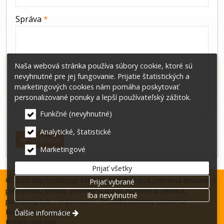
-
Správa
*
-
Naša webová stránka používa súbory cookie, ktoré sú
nevyhnutné pre jej fungovanie. Prijatie štatistických a
-
marketingových cookies nám pomáha poskytovať
personalizované ponuky a lepší používateľský zážitok.
-
Funkčné (nevyhnutné)
Analytické, štatistické
Odoslať
Marketingové
Prijať všetky
© 2026 MachoMercse Kft. Hovädzí dobytok plemena limousin s
Prijať vybrané
plemennou knihou, plemenná krava, plemenná jalovica,
Iba nevyhnutné
plemenný býk.
Impressum
Pravidlá ochrany súkromia
Nastavenia cookies
Ďalšie informácie
Kreatív website