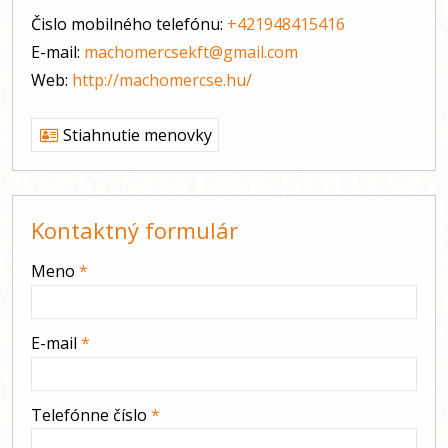
Čislo mobilného telefónu:
+421948415416
E-mail:
machomercsekft@gmail.com
Web:
http://machomercse.hu/
Stiahnutie menovky
Kontaktný formulár
-
Meno
*
-
E-mail
*
-
Telefónne číslo
*