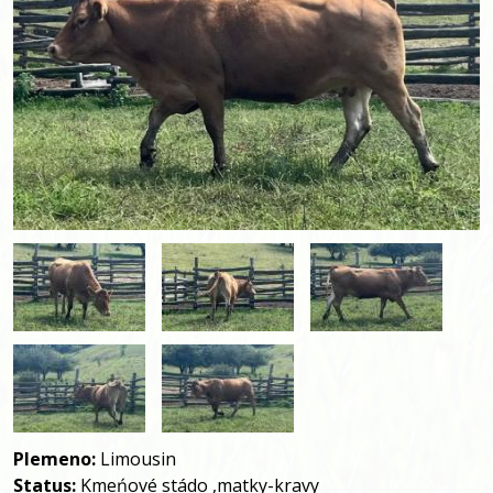
Plemeno:
Limousin
Status:
Kmeńové stádo ,matky-kravy