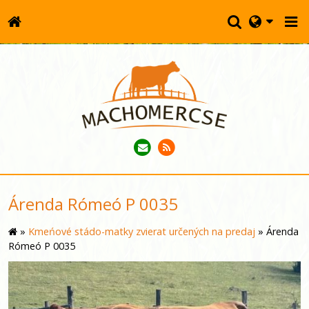
Árenda Rómeó P 0035
»
Kmeńové stádo-matky zvierat určených na predaj
»
Árenda
Rómeó P 0035