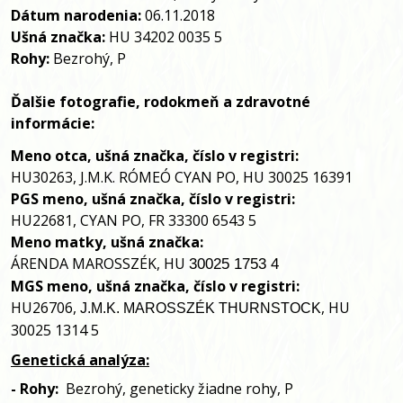
Dátum narodenia:
06.11.2018
Ušná značka:
HU 34202 0035 5
Rohy:
Bezrohý,
P
Ďalšie fotografie, rodokmeň a zdravotné 
informácie:
Meno otca, ušná značka, číslo v registri:
HU30263, J.M.K. RÓMEÓ CYAN PO, HU 30025 16391
PGS meno, ušná značka, číslo v registri:
HU22681, CYAN PO, FR 33300 6543 5
Meno matky, ušná značka:
ÁRENDA MAROSSZÉK, HU
30025 1753 4
MGS meno, ušná značka, číslo v registri:
HU26706,
, HU
J.M.K. MAROSSZÉK THURNSTOCK
30025 1314 5
Genetická analýza:
- 
Rohy:
Bezrohý
, 
geneticky žiadne rohy,
P