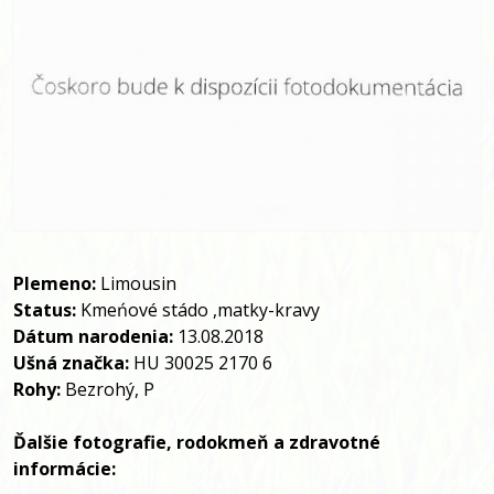
Plemeno:
Limousin
Status:
Kmeńové stádo ,matky-kravy
Dátum narodenia:
13.08.2018
Ušná značka:
HU 30025 2170 6
Rohy:
Bezrohý,
P
Ďalšie fotografie, rodokmeň a zdravotné 
informácie: