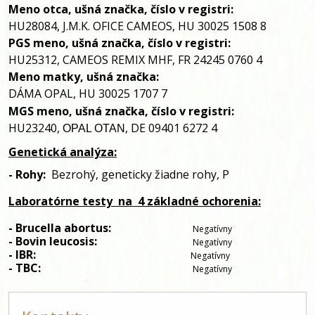
Meno otca, ušná značka, číslo v registri:
HU28084, J.M.K. OFICE CAMEOS, HU 30025 1508 8
PGS meno, ušná značka, číslo v registri:
HU25312, CAMEOS REMIX MHF, FR 24245 0760 4
Meno matky, ušná značka:
DÁMA OPAL, HU 30025 1707 7
MGS meno, ušná značka, číslo v
registri:
HU23240,
, DE 09401 6272 4
OPAL OTAN
Genetická analýza:
- 
Rohy:
Bezrohý
, 
geneticky žiadne rohy,
P
Laboratórne testy
 na
 4 základné ochorenia:
- Brucella abortus:                            
Negatívny
- Bovin leucosis:                                 
Negatívny
- IBR:                                                      
Negatívny
- TBC:                                                     
Negatívny