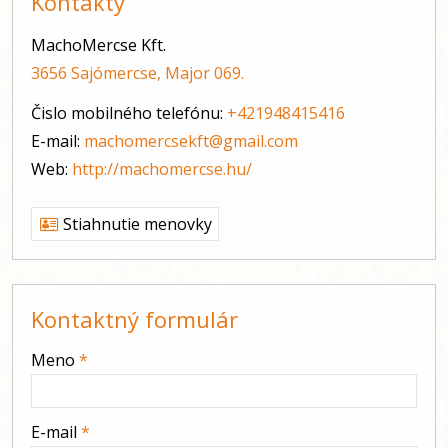
Kontakty
MachoMercse Kft.
3656 Sajómercse, Major 069.
Čislo mobilného telefónu:
+421948415416
E-mail:
machomercsekft@gmail.com
Web:
http://machomercse.hu/
Stiahnutie menovky
Kontaktný formulár
-
Meno
*
-
E-mail
*