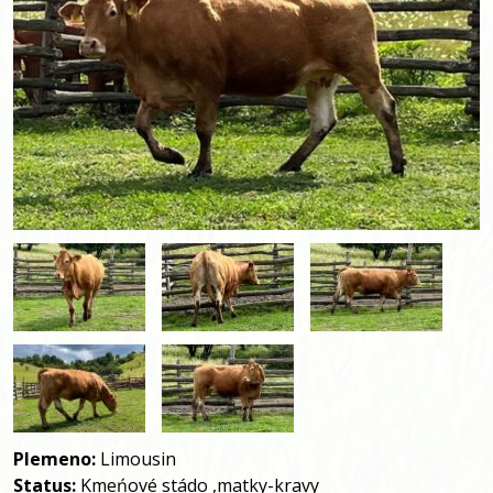
Plemeno:
Limousin
Status:
Kmeńové stádo ,matky-kravy