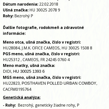
Dátum narodenia:
22.02.2018
Ušná značka:
HU 30025 2078 9
Rohy:
Bezrohý
P
Ďalšie fotografie, rodokmeň a zdravotné 
informácie:
Meno otca, ušná značka, číslo v registri:
HU28084, J.M.K. OFICE CAMEOS, HU 30025 1508 8
PGS meno, ušná značka, číslo v registri:
HU25312 , CAMEOS, FR 24245 0760 4
Meno matky, ušná značka:
DIDI,
HU 30025 1393 6
MGS meno, ušná značka, číslo v registri:
HU22823,
,
POSTHAVEN POLLED URBAN COWBOY
CACFM0195764
Genetická analýza:
 P
- 
Rohy:
Bezrohý
, 
geneticky žiadne rohy,