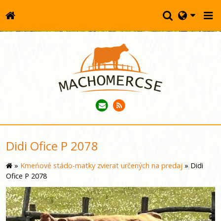
Didi Ofice P 2078
»
Kmeńové stádo-matky zvierat určených na predaj
»
Didi
Ofice P 2078