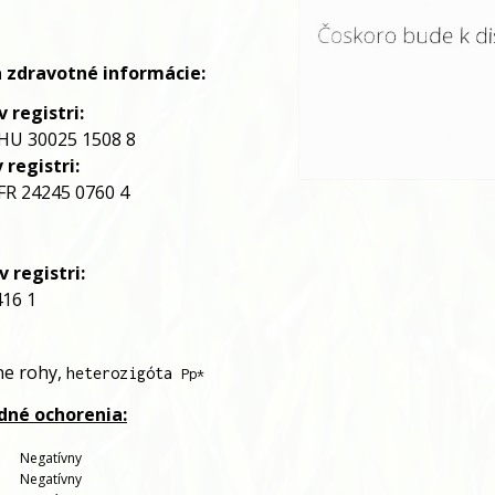
*
a zdravotné informácie:
 registri:
 HU 30025 1508 8
 registri:
R 24245 0760 4
v
registri:
416 1
ne rohy,
heterozigóta
Pp*
adné ochorenia:
   
Negatívny
   
Negatívny