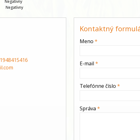
   
Negatívny
    
Negatívny
Kontaktný formul
-
Meno
*
-
1948415416
E-mail
*
l.com
-
Telefónne číslo
*
-
Správa
*
-