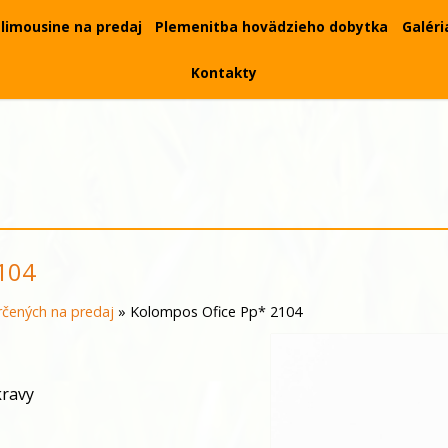
limousine na predaj
Plemenitba hovädzieho dobytka
Galéri
Kontakty
104
čených na predaj
»
Kolompos Ofice Pp* 2104
kravy