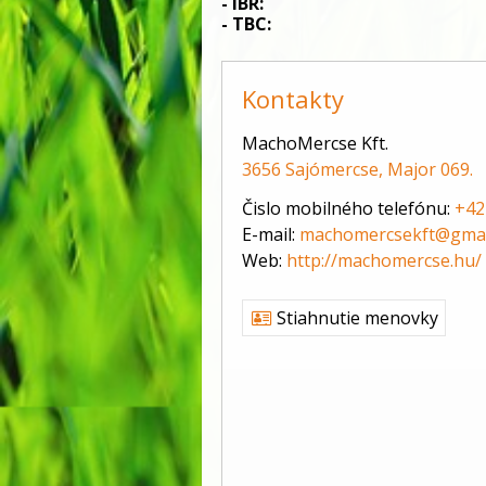
- IBR:                                                   
- TBC:                                                 
Kontakty
MachoMercse Kft.
3656 Sajómercse, Major 069.
Čislo mobilného telefónu:
+42
E-mail:
machomercsekft@gmai
Web:
http://machomercse.hu/
Stiahnutie menovky