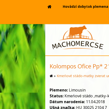
Hovädzí dobytok plemena 
Kolompos Ofice Pp* 2
»
Kmeńové stádo-matky zvierat ur
Plemeno:
Limousin
Status:
Kmeńové stádo ,matky-
Dátum narodenia:
11.04.2018
Ušná značka:
HU 30025 2104 7