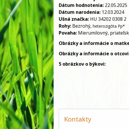
Dátum hodnotenia:
22.
05.2025
Dátum narodenia:
12.03.2024
Ušná značka:
HU 34202 0308 2
Rohy:
Bezrohý,
heterozigóta
Pp*
Povaha:
Mierumilovný, priateľs
Obrázky a informácie
o matk
Obrázky a informácie
o otcovi
5 obrázkov o býkovi:
Kontakty