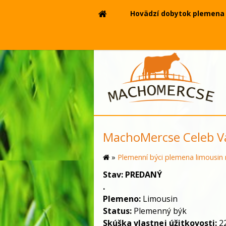
Hovädzí dobytok plemena 
MachoMercse Celeb V
»
Plemenní býci plemena limousin 
Stav:
PREDANÝ
.
Plemeno:
Limousin
Status:
Plemenný býk
Skúška vlastnej úžitkovosti:
22