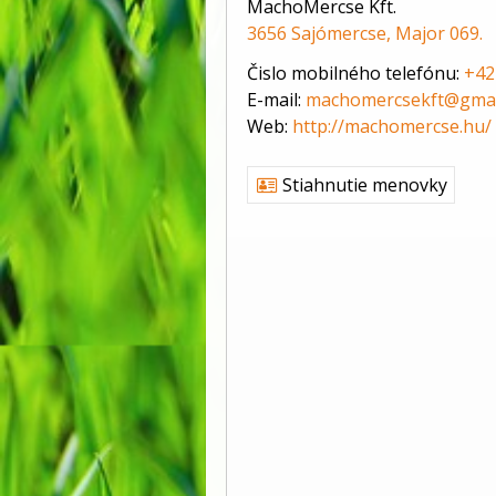
MachoMercse Kft.
3656 Sajómercse, Major 069.
Čislo mobilného telefónu:
+42
E-mail:
machomercsekft@gmai
Web:
http://machomercse.hu/
Stiahnutie menovky