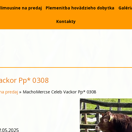
limousine na predaj
Plemenitba hovädzieho dobytka
Galéri
Kontakty
ackor Pp* 0308
na predaj
»
MachoMercse Celeb Vackor Pp* 0308
.
05.2025