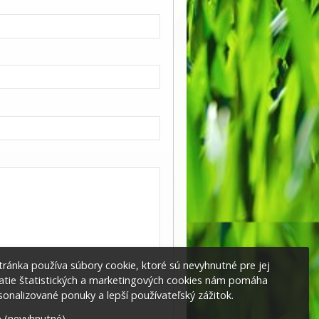
ránka používa súbory cookie, ktoré sú nevyhnutné pre jej
jatie štatistických a marketingových cookies nám pomáha
onalizované ponuky a lepší používateľský zážitok.
 (nevyhnutné)