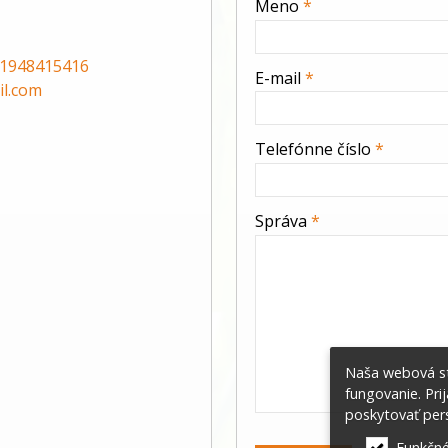
Meno
*
-
1948415416
E-mail
*
l.com
-
Telefónne číslo
*
-
Správa
*
-
-
Naša webová st
-
fungovanie. Pri
poskytovať pers
Funkčné