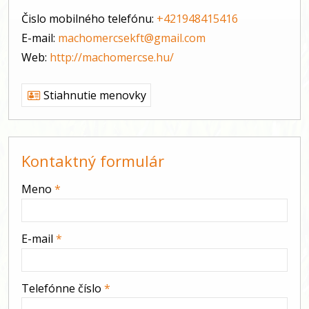
Čislo mobilného telefónu:
+421948415416
E-mail:
machomercsekft@gmail.com
Web:
http://machomercse.hu/
Stiahnutie menovky
Kontaktný formulár
-
Meno
*
-
E-mail
*
-
Telefónne číslo
*