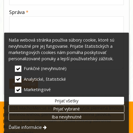
-
Správa
*
-
Naša webová stránka používa súbory cookie, ktoré sú
nevyhnutné pre jej fungovanie. Prijatie štatistických a
-
marketingových cookies nám pomáha poskytovať
personalizované ponuky a lepší používateľský zážitok.
-
Funkčné (nevyhnutné)
Analytické, štatistické
Odoslať
Marketingové
Prijať všetky
© 2026 MachoMercse Kft. Hovädzí dobytok plemena limousin s
Prijať vybrané
plemennou knihou, plemenná krava, plemenná jalovica,
Iba nevyhnutné
plemenný býk.
Impressum
Pravidlá ochrany súkromia
Nastavenia cookies
Ďalšie informácie
Kreatív website