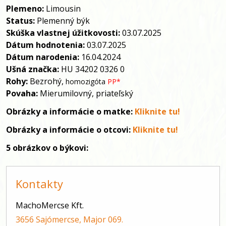
Plemeno:
Limousin
Status:
Plemenný býk
Skúška vlastnej úžitkovosti:
03.
07.2025
Dátum hodnotenia:
03.
07.2025
Dátum narodenia:
16.04.2024
Ušná značka:
HU 34202 0326 0
Rohy:
Bezrohý,
homozigóta
PP*
Povaha:
Mierumilovný, priateľský
Obrázky a informácie
o matke:
Kliknite tu!
Obrázky a informácie
o otcovi:
Kliknite tu!
5 obrázkov o býkovi:
Kontakty
MachoMercse Kft.
3656 Sajómercse, Major 069.