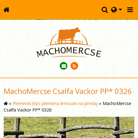
MachoMercse Csalfa Vackor PP* 0326
»
Plemenní býci plemena limousin na predaj
»
MachoMercse
Csalfa Vackor PP* 0326