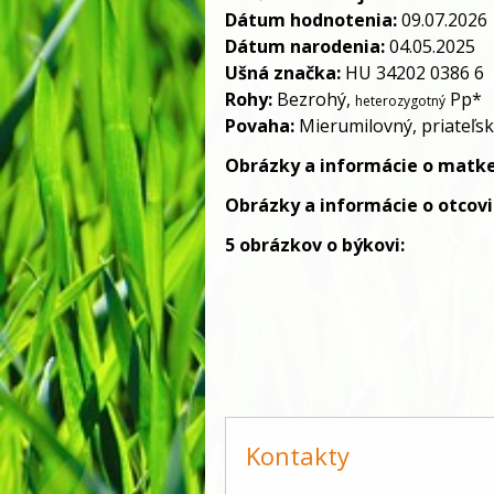
Dátum hodnotenia:
09.
07.2026
Dátum narodenia:
04.05.2025
Ušná značka:
HU 34202 0386 6
Rohy:
Bezrohý,
Pp*
heterozygotný
Povaha:
Mierumilovný, priateľs
Obrázky a informácie
o matk
Obrázky a informácie
o otcovi
5 obrázkov o býkovi:
Kontakty