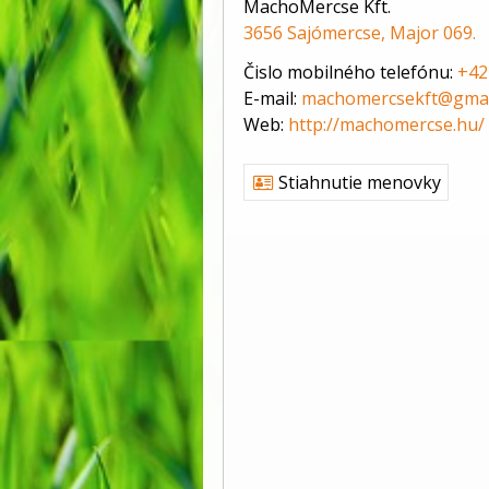
MachoMercse Kft.
3656 Sajómercse, Major 069.
Čislo mobilného telefónu:
+42
E-mail:
machomercsekft@gmai
Web:
http://machomercse.hu/
Stiahnutie menovky