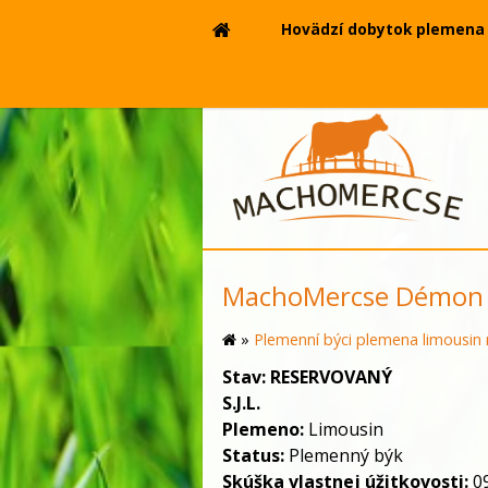
Hovädzí dobytok plemena 
MachoMercse Démon 
»
Plemenní býci plemena limousin 
Stav:
RESERVOVANÝ
S.J.L.
Plemeno:
Limousin
Status:
Plemenný býk
Skúška vlastnej úžitkovosti:
09