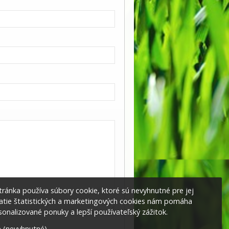
ránka používa súbory cookie, ktoré sú nevyhnutné pre jej
jatie štatistických a marketingových cookies nám pomáha
onalizované ponuky a lepší používateľský zážitok.
 (nevyhnutné)