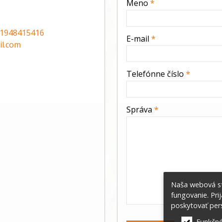
Meno
*
-
1948415416
E-mail
*
l.com
-
Telefónne číslo
*
-
Správa
*
-
-
Naša webová st
-
fungovanie. Pri
poskytovať pers
Funkčné