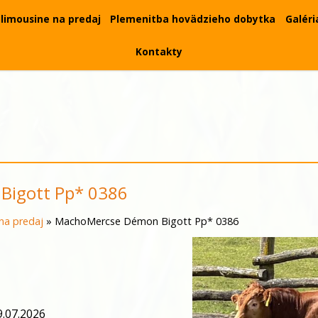
limousine na predaj
Plemenitba hovädzieho dobytka
Galéri
Kontakty
Bigott Pp* 0386
na predaj
»
MachoMercse Démon Bigott Pp* 0386
.
07.2026