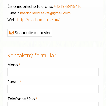
Čislo mobilného telefónu:
+421948415416
E-mail:
machomercsekft@gmail.com
Web:
http://machomercse.hu/
Stiahnutie menovky
Kontaktný formulár
-
Meno
*
-
E-mail
*
-
Telefónne číslo
*