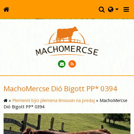
MachoMercse Dió Bigott PP* 0394
»
Plemenní býci plemena limousin na predaj
»
MachoMercse
Dió Bigott PP* 0394