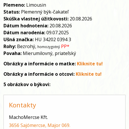
Plemeno:
Limousin
Status:
Plemenný býk-čakateľ
Skúška vlastnej úžitkovosti:
20.
08.2026
Dátum hodnotenia:
20.
08.2026
Dátum narodenia:
09.07.2025
Ušná značka:
HU 34202 0394 3
Rohy:
Bezrohý,
PP*
homozygotný
Povaha:
Mierumilovný, priateľský
Obrázky a informácie
o matke:
Kliknite tu!
Obrázky a informácie
o otcovi:
Kliknite tu!
5 obrázkov o býkovi:
Kontakty
MachoMercse Kft.
3656 Sajómercse, Major 069.