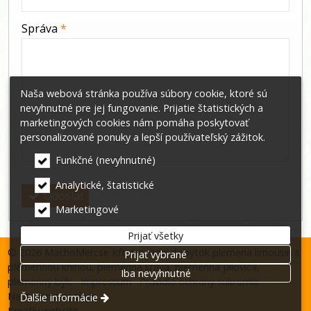
-
Správa
*
-
Naša webová stránka používa súbory cookie, ktoré sú
nevyhnutné pre jej fungovanie. Prijatie štatistických a
-
marketingových cookies nám pomáha poskytovať
personalizované ponuky a lepší používateľský zážitok.
-
Funkčné (nevyhnutné)
Analytické, štatistické
Odoslať
Marketingové
Prijať všetky
© 2026 MachoMercse Kft. Hovädzí dobytok plemena limousin s
Prijať vybrané
plemennou knihou, plemenná krava, plemenná jalovica,
Iba nevyhnutné
plemenný býk.
Impressum
Pravidlá ochrany súkromia
Nastavenia cookies
Ďalšie informácie
Kreatív website