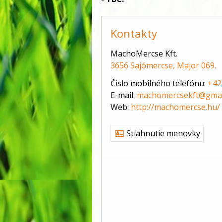
Kontakty
MachoMercse Kft.
3656 Sajómercse, Major 069.
Čislo mobilného telefónu:
+42
E-mail:
machomercsekft@gmai
Web:
http://machomercse.hu/
Stiahnutie menovky