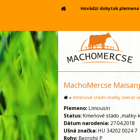
Hovädzí dobytok plemena 
MachoMercse Maisang
»
Kmeńové stádo-matky zvierat ur
Plemeno:
Limousin
Status:
Kmeńové stádo ,matky-
Dátum narodenia:
27.04.2018
Ušná značka:
HU 34202 0024 7
Rohy:
Bezrohý
P