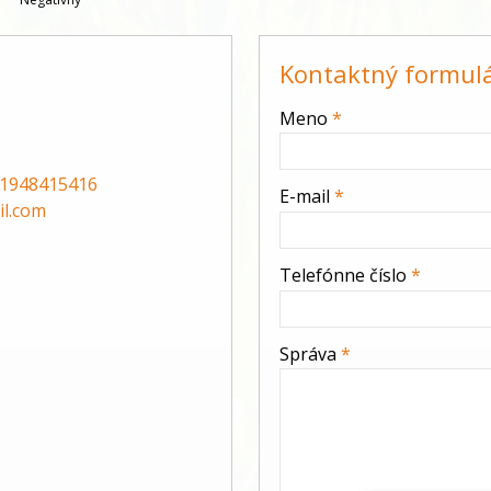
Kontaktný formul
-
Meno
*
-
1948415416
E-mail
*
l.com
-
Telefónne číslo
*
-
Správa
*
-