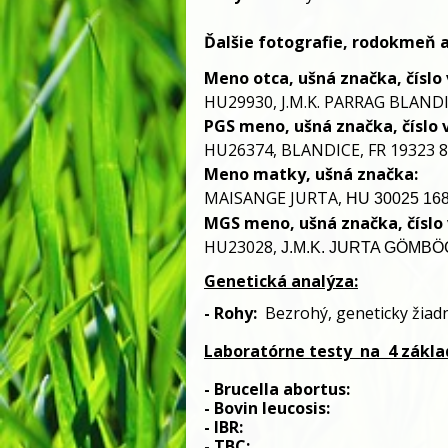
Ďalšie fotografie, rodokmeň 
Meno otca, ušná značka, číslo v
HU29930, J.M.K. PARRAG BLANDI
PGS meno, ušná značka, číslo v
HU26374, BLANDICE, FR 19323 8
Meno matky, ušná značka:
MAISANGE JURTA,
HU 30025 168
MGS meno, ušná značka, číslo v
HU23028,
J.M.K. JURTA GÖMBÖ
Genetická analýza:
- 
Rohy:
Bezrohý
, 
geneticky žiad
Laboratórne testy
 na
 4 zákl
- Brucella abortus:                         
- Bovin leucosis:                              
- IBR:                                                   
- TBC:                                                 