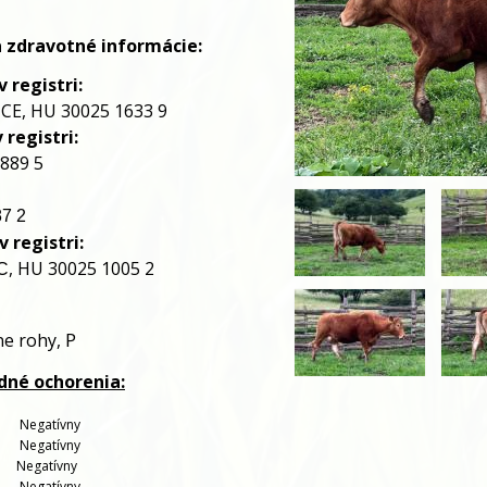
a zdravotné informácie:
 registri:
CE, HU 30025 1633 9
 registri:
889 5
7 2
 registri:
, HU 30025 1005 2
C
 P
ne rohy,
adné ochorenia:
   
Negatívny
   
Negatívny
   
Negatívny
    
Negatívny