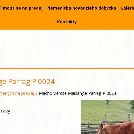
limousine na predaj
Plemenitba hovädzieho dobytka
Galéri
Kontakty
e Parrag P 0024
čených na predaj
»
MachoMercse Maisange Parrag P 0024
kravy