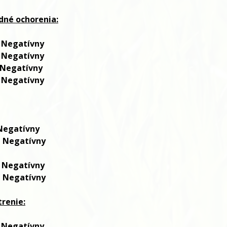
dné ochorenia:
egatívny
egatívny
tívny
tívny
Negatívny
Negatívny
Negatívny
:
Negatívny
renie:
e
gatívny