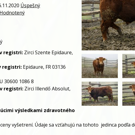
.11.2020
Úspešný
Hodnotený
ký
 registri:
Zirci Szente Epidaure,
 registri:
Epidaure, FR 03136
U 30600 1086 8
 registri:
Zirci Illendő Absolut,
júcimi výsledkami zdravotného
 ceny vyšetrení.
Údaje sa vzťahujú na tohoto
jedinca podľa 