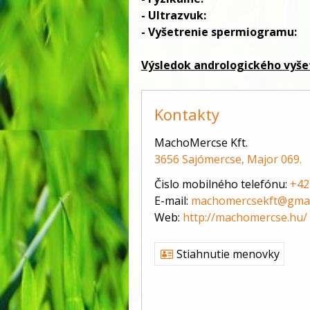
-
Ultrazvuk:
-
Vyšetrenie spermiogramu:
Výsledok andrologického vyše
Kontakty
MachoMercse Kft.
3656 Sajómercse, Major 069.
Čislo mobilného telefónu:
+42
E-mail:
machomercsekft@gmai
Web:
http://machomercse.hu/
Stiahnutie menovky