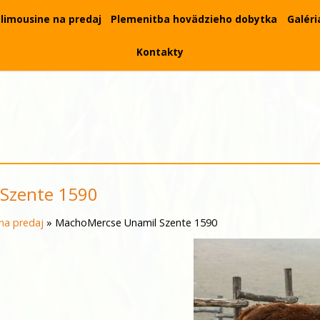
limousine na predaj
Plemenitba hovädzieho dobytka
Galéri
Kontakty
Szente 1590
na predaj
»
MachoMercse Unamil Szente 1590