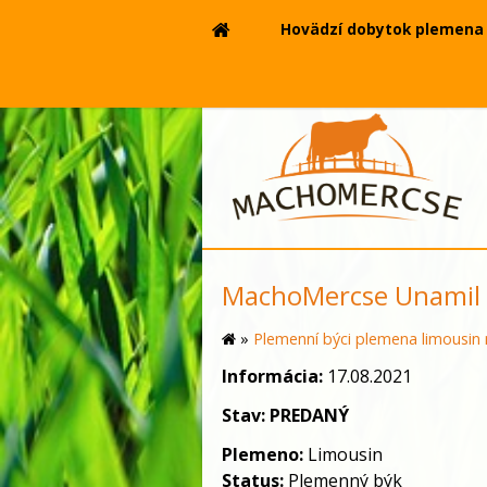
Hovädzí dobytok plemena 
MachoMercse Unamil 
»
Plemenní býci plemena limousin 
Informácia:
17.08.2021
Stav:
PREDANÝ
Plemeno:
Limousin
Status:
Plemenný býk