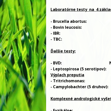
Laboratórne testy
na
4 zákla
- Brucella abortus: N
- Bovin leucosis: N
- IBR: Nega
- TBC: Nega
Ďalšie testy:
- BVD:
- Leptospirosa (5 serotipov):
Výplach preputia
- Tritrichomonas:
- Campylobachter (5 druhov)
Komplexné andrologické vyšet
-
Fyzikálne:
N