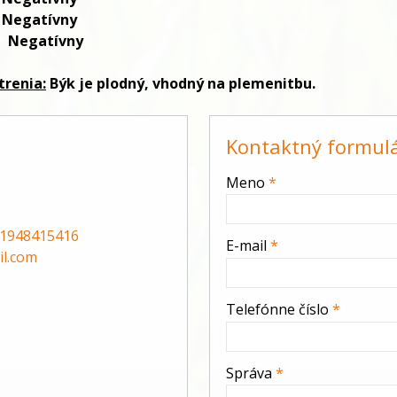
Negatívny
Negatívny
trenia:
Býk je plodný, vhodný na plemenitbu.
Kontaktný formul
-
Meno
*
-
1948415416
E-mail
*
l.com
-
Telefónne číslo
*
-
Správa
*