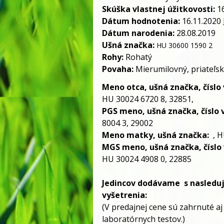
Skúška vlastnej úžitkovosti:
16
Dátum hodnotenia:
16.11.2020
Dátum narodenia:
28.08.2019
Ušná značka:
HU 30600 1590 2
Rohy:
Rohatý
Povaha:
Mierumilovný, priateľs
Meno otca, ušná značka, číslo v
HU 30024 6720 8, 32851,
PGS meno, ušná značka, číslo v
8004 3, 29002
Meno matky, ušná značka:
, H
MGS meno, ušná značka, číslo v
HU 30024 4908 0, 22885
Jedincov dodávame
s nasledu
vyšetrenia:
(V predajnej cene sú zahrnuté aj
laboratórnych testov.)