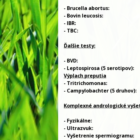
- Brucella abortus: N
- Bovin leucosis: N
- IBR: Nega
- TBC: Nega
Ďalšie testy:
- BVD:
- Leptospirosa (5 serotipov):
Výplach preputia
- Tritrichomonas
- Campylobachter (5 druhov)
Komplexné andrologické vyšet
-
Fyzikálne:
-
Ultrazvuk:
-
Vyšetrenie spermiogramu: