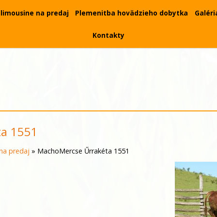
limousine na predaj
Plemenitba hovädzieho dobytka
Galéri
Kontakty
a 1551
na predaj
»
MachoMercse Űrrakéta 1551