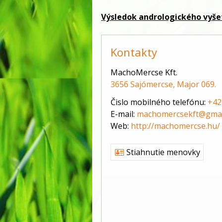
Výsledok andrologického vyše
Kontakty
MachoMercse Kft.
3656 Sajómercse, Major 069.
Čislo mobilného telefónu:
+42
E-mail:
machomercsekft@gmai
Web:
http://machomercse.hu/
Stiahnutie menovky