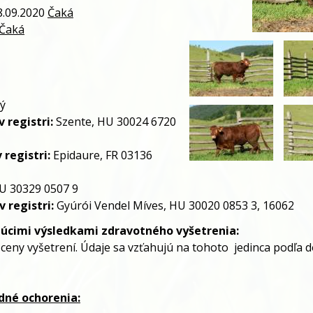
.09.2020
Čaká
Čaká
ký
 registri:
Szente, HU 30024 6720
 registri:
Epidaure, FR 03136
U 30329 0507 9
 registri:
Gyúrói Vendel Míves, HU 30020 0853 3, 16062
júcimi výsledkami zdravotného vyšetrenia:
 ceny vyšetrení.
Údaje sa vzťahujú na tohoto
jedinca podľa 
dné ochorenia: