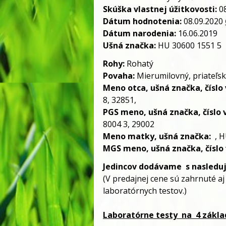
Skúška vlastnej úžitkovosti:
08
Dátum hodnotenia:
08.09.2020
Dátum narodenia:
16.06.2019
Ušná značka:
HU 30600 1551 5
Rohy:
Rohatý
Povaha:
Mierumilovný, priateľs
Meno otca, ušná značka, číslo v
8, 32851,
PGS meno, ušná značka, číslo v
8004 3, 29002
Meno matky, ušná značka:
, H
MGS meno, ušná značka, číslo v
Jedincov dodávame
s nasledu
(V predajnej cene sú zahrnuté aj
laboratórnych testov.)
Laboratórne testy
na
4 zákla