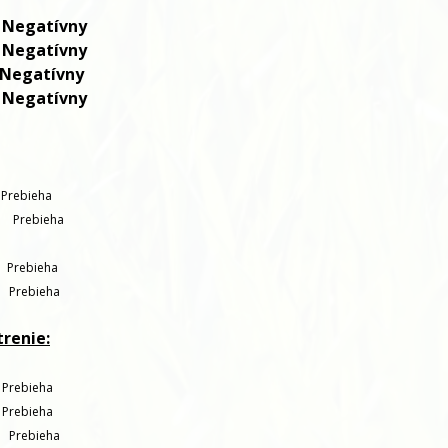
egatívny
egatívny
tívny
tívny
Prebieha
Prebieha
:
Prebieha
:
Prebieha
renie:
Prebieha
Prebieha
Prebieha