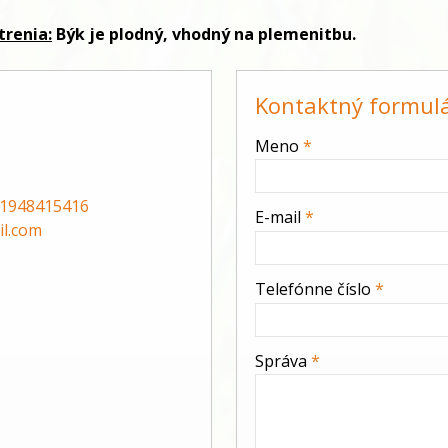
trenia:
Býk je plodný, vhodný na plemenitbu.
Kontaktný formul
-
Meno
*
-
1948415416
E-mail
*
l.com
-
Telefónne číslo
*
-
Správa
*
-