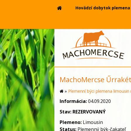
Hovädzí dobytok plemena 
MachoMercse Űrrakét
»
Plemenní býci plemena limousin 
Informácia:
04.09.2020
Stav:
REZERVOVANÝ
Plemeno:
Limousin
Status:
Plemenný býk-čakateľ