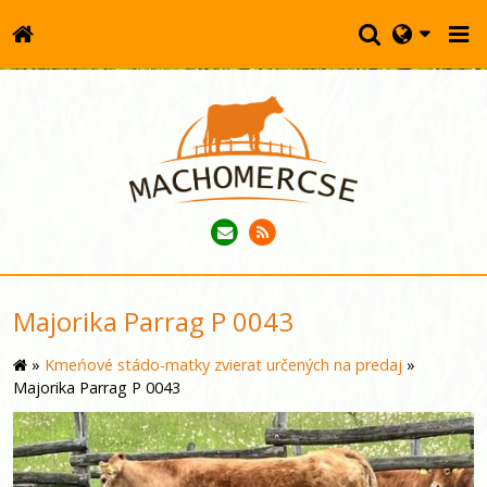
Majorika Parrag P 0043
»
Kmeńové stádo-matky zvierat určených na predaj
»
Majorika Parrag P 0043