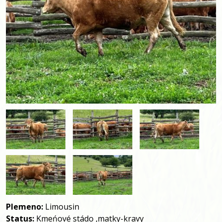
Plemeno:
Limousin
Status:
Kmeńové stádo ,matky-kravy