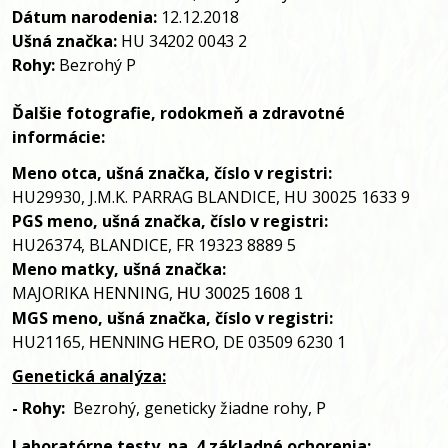
Dátum narodenia:
12.12.2018
Ušná značka:
HU 34202 0043 2
Rohy:
Bezrohý
P
Ďalšie fotografie, rodokmeň a zdravotné 
informácie:
Meno otca, ušná značka, číslo v registri:
HU29930, J.M.K. PARRAG BLANDICE, HU 30025 1633 9
PGS meno, ušná značka, číslo v registri:
HU26374, BLANDICE, FR 19323 8889 5
Meno matky, ušná značka:
MAJORIKA HENNING,
HU 30025 1608 1
MGS meno, ušná značka, číslo v registri:
HU21165,
, DE 03509 6230 1
HENNING HERO
Genetická analýza:
 P
- 
Rohy:
Bezrohý
, 
geneticky žiadne rohy,
Laboratórne testy
 na
 4 základné ochorenia: