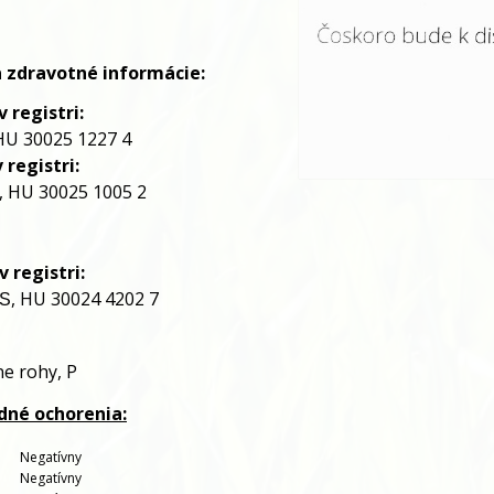
a zdravotné informácie:
 registri:
HU 30025 1227 4
 registri:
 HU 30025 1005 2
v
registri:
, HU 30024 4202 7
ES
ne rohy,
P
adné ochorenia:
   
Negatívny
   
Negatívny