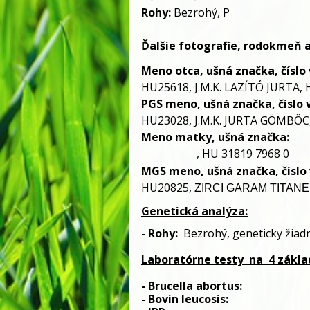
Rohy:
Bezrohý,
P
Ďalšie fotografie, rodokmeň 
Meno otca, ušná značka, číslo v
HU25618, J.M.K. LAZÍTÓ JURTA, 
PGS meno, ušná značka, číslo v
HU23028, J.M.K. JURTA GÖMBÖC,
Meno matky, ušná značka:
, HU 31819 7968 0
MGS meno, ušná značka, číslo 
HU20825,
ZIRCI GARAM TITAN
Genetická analýza:
- 
Rohy:
Bezrohý
, 
geneticky žiad
Laboratórne testy
 na
 4 zákl
- Brucella abortus:                         
- Bovin leucosis:                              