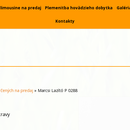
limousine na predaj
Plemenitba hovädzieho dobytka
Galéri
Kontakty
čených na predaj
»
Marcsi Lazító P 0288
kravy