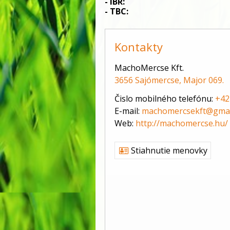
- IBR:                                                   
- TBC:                                                 
Kontakty
MachoMercse Kft.
3656 Sajómercse, Major 069.
Čislo mobilného telefónu:
+42
E-mail:
machomercsekft@gmai
Web:
http://machomercse.hu/
Stiahnutie menovky