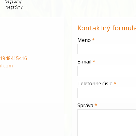
   
Negatívny
    
Negatívny
Kontaktný formul
-
Meno
*
-
1948415416
E-mail
*
l.com
-
Telefónne číslo
*
-
Správa
*
-