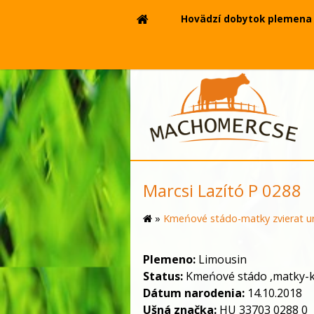
Hovädzí dobytok plemena 
Marcsi Lazító P 0288
»
Kmeńové stádo-matky zvierat ur
Plemeno:
Limousin
Status:
Kmeńové stádo ,matky-
Dátum narodenia:
14.10.2018
Ušná značka:
HU 33703 0288 0