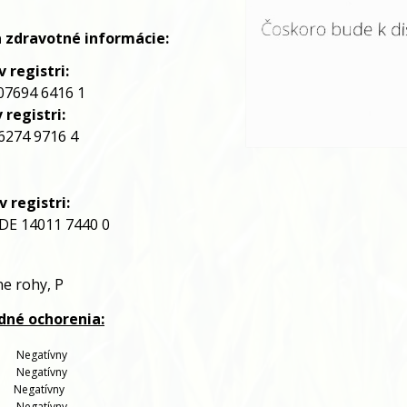
a zdravotné informácie:
 registri:
07694 6416 1
 registri:
274 9716 4
 registri:
 DE 14011 7440 0
ne rohy,
P
adné ochorenia:
   
Negatívny
   
Negatívny
   
Negatívny
    
Negatívny