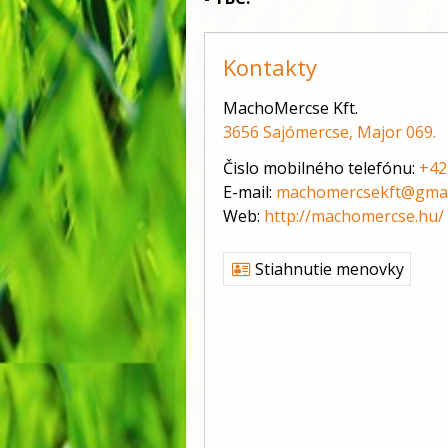
Kontakty
MachoMercse Kft.
3656 Sajómercse, Major 069.
Čislo mobilného telefónu:
+42
E-mail:
machomercsekft@gmai
Web:
http://machomercse.hu/
Stiahnutie menovky