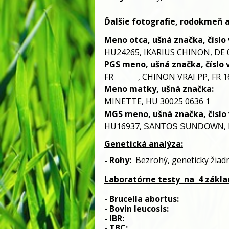
Ďalšie fotografie, rodokmeň 
Meno otca, ušná značka, číslo v
HU24265, IKARIUS CHINON, DE 
PGS meno, ušná značka, číslo v
FR , CHINON VRAI PP, FR 16
Meno matky, ušná značka:
MINETTE, HU 30025 0636 1
MGS meno, ušná značka, číslo v
HU16937,
,
SANTOS SUNDOWN
Genetická analýza:
- 
Rohy:
Bezrohý
, 
geneticky žiad
Laboratórne testy
 na
 4 zákl
- Brucella abortus:                         
- Bovin leucosis:                              
- IBR:                                                   
- TBC:                                                 