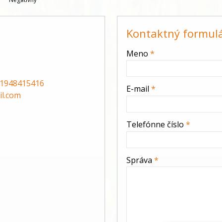
Kontaktný formul
-
Meno
*
-
1948415416
E-mail
*
l.com
-
Telefónne číslo
*
-
Správa
*
-