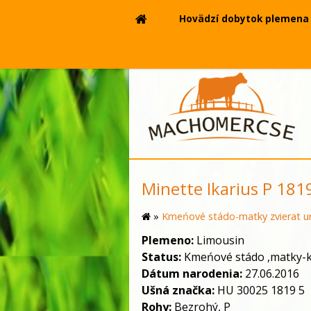
Hovädzí dobytok plemena 
Minette Ikarius P 181
»
Kmeńové stádo-matky zvierat ur
Plemeno:
Limousin
Status:
Kmeńové stádo ,matky-
Dátum narodenia:
27.06.2016
Ušná značka:
HU 30025 1819 5
Rohy:
Bezrohý,
P