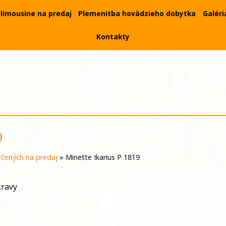
limousine na predaj
Plemenitba hovädzieho dobytka
Galéri
Kontakty
9
čených na predaj
»
Minette Ikarius P 1819
kravy