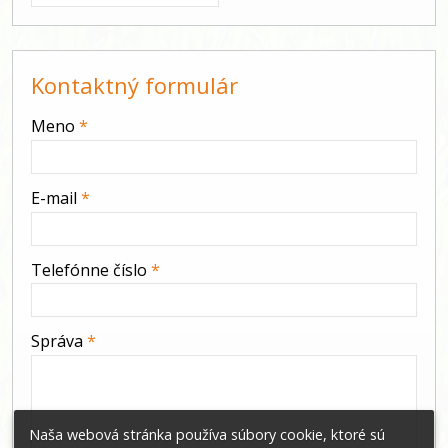
Kontaktný formulár
-
Meno
*
-
E-mail
*
-
Telefónne číslo
*
-
Správa
*
-
Naša webová stránka používa súbory cookie, ktoré sú