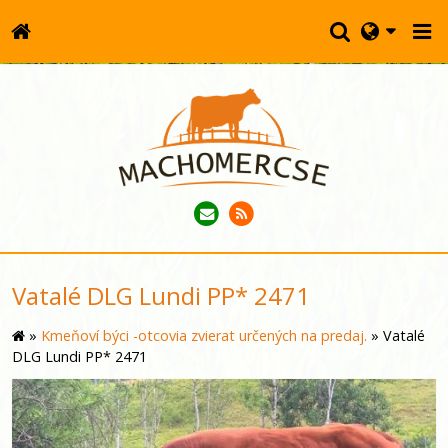
Vatalé DLG Lundi PP* 2471
»
Kmeňoví býci -otcovia zvierat určených na predaj.
»
Vatalé
DLG Lundi PP* 2471