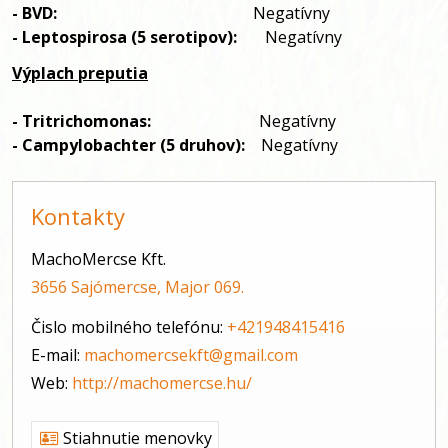
- BVD:
Negatívny
- Leptospirosa (5 serotipov):
Negatívny
Výplach preputia
- Tritrichomonas:
Negatív
ny
- Campylobachter (5 druhov):
Negatívny
Kontakty
MachoMercse Kft.
3656 Sajómercse, Major 069.
Čislo mobilného telefónu:
+421948415416
E-mail:
machomercsekft@gmail.com
Web:
http://machomercse.hu/
Stiahnutie menovky