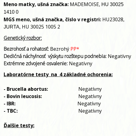
Meno matky, ušná značka:
MADEMOISE,
HU
30025
1410 0
MGS meno, ušná značka, číslo v registri:
HU23028,
, HU 30025 1005 2
JURTA
Genetický rozbor:
Bezrohosť a rohatosť:
Bezrohý
PP*
Dedićná náchylnosť
výskytu rozštepu podnebia:
Negatívny
Extrémne zdvojené osvalenie:
Negatívny
Laboratórne testy
na
4 základné ochorenia:
- Brucella abortus:
Negatívny
- Bovin leucosis:
Negatívny
- IBR:
Negatívny
- TBC:
Negatívny
Ďalšie testy: