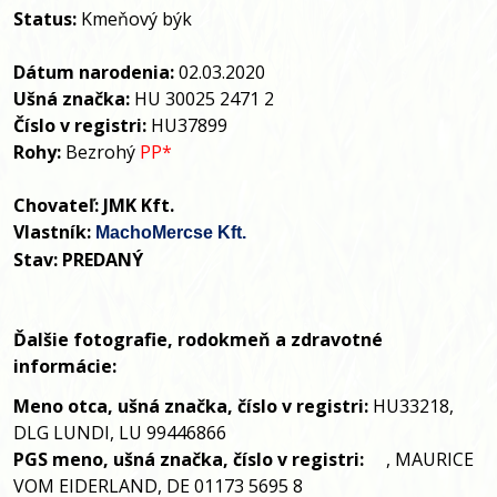
Status:
Kmeňový býk
Dátum narodenia:
02.03.2020
Ušná značka:
HU 30025 2471 2
Č
í
slo v registri
:
HU37899
Rohy:
Bezrohý
PP*
Chovateľ
:
JMK Kft.
Vlastník
:
MachoMercse Kft.
Stav:
PREDANÝ
Ďalšie fotografie, rodokmeň a zdravotné 
informácie:
Meno otca, ušná značka, číslo v registri:
HU33218,
DLG LUNDI, LU 99446866
PGS meno, ušná značka, číslo v registri:
, MAURICE
VOM EIDERLAND, DE 01173 5695 8